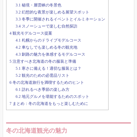
3.1
秘境・層雲峡の冬景色
3.2
幻想的な夜景が楽しめる展望スポット
3.3
冬季に開催されるイベントとイルミネーション
3.4
スノーシューで楽しむ自然探訪
4
観光モデルコース提案
4.1
札幌からのドライブモデルコース
4.2
車なしでも楽しめる冬の観光地
4.3
釧路の魅力を体感するモデルコース
5
注意すべき北海道の冬の服装と準備
5.1
寒さに備える！適切な服装とは？
5.2
観光のための必需品リスト
6
冬の北海道旅行を満喫するためのヒント
6.1
訪れるべき季節の楽しみ方
6.2
地元グルメを堪能するためのスポット
7
まとめ：冬の北海道をもっと楽しむために
冬の北海道観光の魅力