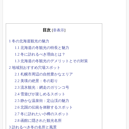
目次
[
非表示
]
1
冬の北海道観光の魅力
1.1
北海道の冬観光の特長と魅力
1.2
冬に訪れるべき理由とは？
1.3
北海道の冬観光のデメリットとその対策
2
地域別おすすめ穴場スポット
2.1
札幌市周辺の自然豊かなエリア
2.2
美瑛の絶景：冬の彩り
2.3
流氷観光：網走のガリンコ号
2.4
雪遊びが楽しめるスポット
2.5
静かな温泉街：定山渓の魅力
2.6
北国の伝統を体験するスポット
2.7
冬に訪れたい小樽のスポット
2.8
函館に隠された観光名所
3
訪れるべき冬の名所と風景