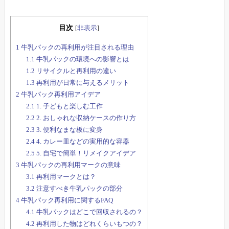
目次
[
非表示
]
1
牛乳パックの再利用が注目される理由
1.1
牛乳パックの環境への影響とは
1.2
リサイクルと再利用の違い
1.3
再利用が日常に与えるメリット
2
牛乳パック再利用アイデア
2.1
1. 子どもと楽しむ工作
2.2
2. おしゃれな収納ケースの作り方
2.3
3. 便利なまな板に変身
2.4
4. カレー皿などの実用的な容器
2.5
5. 自宅で簡単！リメイクアイデア
3
牛乳パックの再利用マークの意味
3.1
再利用マークとは？
3.2
注意すべき牛乳パックの部分
4
牛乳パック再利用に関するFAQ
4.1
牛乳パックはどこで回収されるの？
4.2
再利用した物はどれくらいもつの？