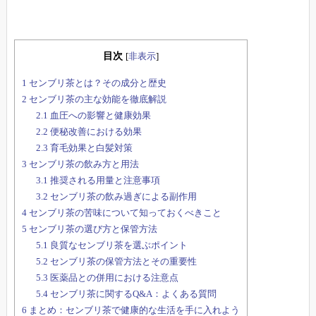
目次
[
非表示
]
1
センブリ茶とは？その成分と歴史
2
センブリ茶の主な効能を徹底解説
2.1
血圧への影響と健康効果
2.2
便秘改善における効果
2.3
育毛効果と白髪対策
3
センブリ茶の飲み方と用法
3.1
推奨される用量と注意事項
3.2
センブリ茶の飲み過ぎによる副作用
4
センブリ茶の苦味について知っておくべきこと
5
センブリ茶の選び方と保管方法
5.1
良質なセンブリ茶を選ぶポイント
5.2
センブリ茶の保管方法とその重要性
5.3
医薬品との併用における注意点
5.4
センブリ茶に関するQ&A：よくある質問
6
まとめ：センブリ茶で健康的な生活を手に入れよう