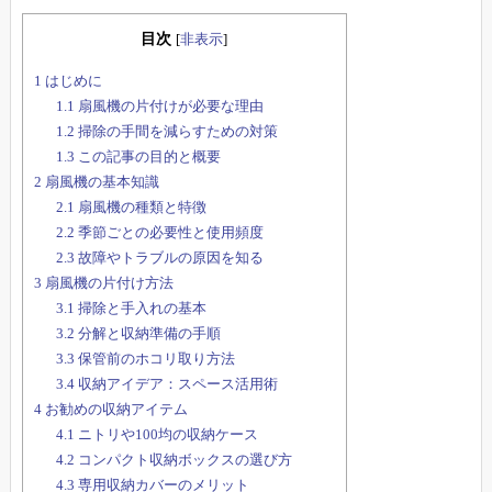
目次
[
非表示
]
1
はじめに
1.1
扇風機の片付けが必要な理由
1.2
掃除の手間を減らすための対策
1.3
この記事の目的と概要
2
扇風機の基本知識
2.1
扇風機の種類と特徴
2.2
季節ごとの必要性と使用頻度
2.3
故障やトラブルの原因を知る
3
扇風機の片付け方法
3.1
掃除と手入れの基本
3.2
分解と収納準備の手順
3.3
保管前のホコリ取り方法
3.4
収納アイデア：スペース活用術
4
お勧めの収納アイテム
4.1
ニトリや100均の収納ケース
4.2
コンパクト収納ボックスの選び方
4.3
専用収納カバーのメリット